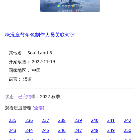
概况
章节
角色
制作人员
关联
短评
其他名：
Soul Land 6
开始放送：
2022-11-19
国家地区：
中国
语言：
汉语
状态：
已完结
季：
2022 秋季
观看进度管理
[全部]
235
236
237
238
239
240
241
242
243
244
245
246
247
248
249
250