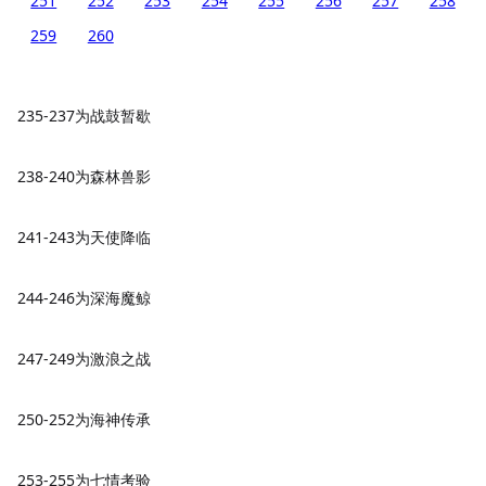
251
252
253
254
255
256
257
258
259
260
235-237为战鼓暂歇
238-240为森林兽影
241-243为天使降临
244-246为深海魔鲸
247-249为激浪之战
250-252为海神传承
253-255为七情考验