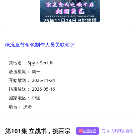
概况
章节
角色
制作人员
关联
短评
其他名：
Spy × Sect Ⅲ
放送星期：
周一
开始放送：
2025-11-24
结束放送：
2026-05-16
国家地区：
中国
语言：
汉语
第101集 立战书，挑百宗
加入到我的合集
哔哩哔哩