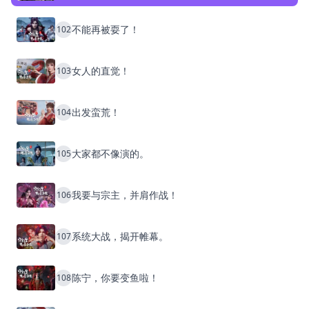
不能再被耍了！
102
女人的直觉！
103
出发蛮荒！
104
大家都不像演的。
105
我要与宗主，并肩作战！
106
系统大战，揭开帷幕。
107
陈宁，你要变鱼啦！
108