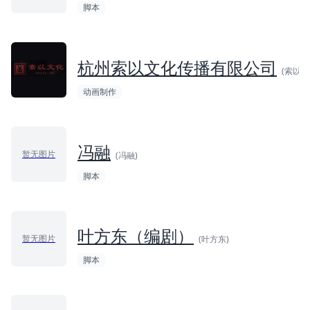
脚本
杭州索以文化传播有限公司
(索以文
动画制作
冯融
暂无图片
(冯融)
脚本
叶方东（编剧）
暂无图片
(叶方东)
脚本