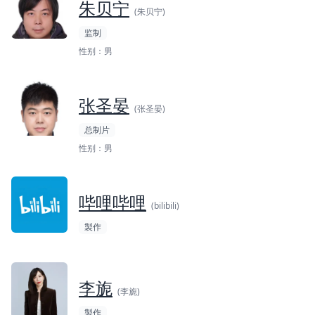
朱贝宁
(朱贝宁)
监制
性别：男
张圣晏
(张圣晏)
总制片
性别：男
哔哩哔哩
(bilibili)
製作
李旎
(李旎)
製作