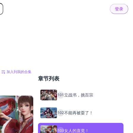
登录
加入到我的合集
章节列表
立战书，挑百宗
101
不能再被耍了！
102
女人的直觉！
103