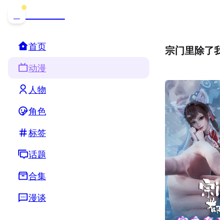
哒可哒可
D
首页
宗门里除了
动漫
人物
角色
标签
话题
合集
漫谈