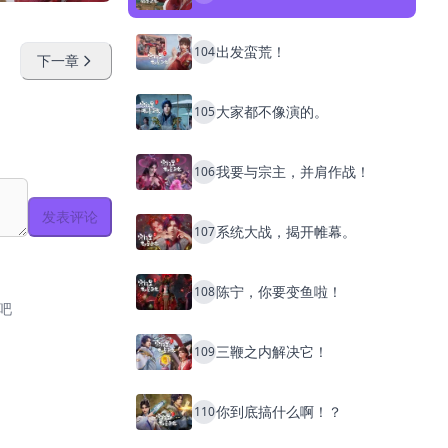
出发蛮荒！
104
下一章
大家都不像演的。
105
我要与宗主，并肩作战！
106
发表评论
系统大战，揭开帷幕。
107
陈宁，你要变鱼啦！
108
吧
三鞭之内解决它！
109
你到底搞什么啊！？
110