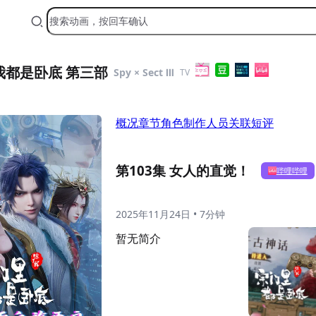
我都是卧底 第三部
Spy × Sect Ⅲ
TV
概况
章节
角色
制作人员
关联
短评
第103集 女人的直觉！
哔哩哔哩
2025年11月24日
•
7分钟
暂无简介