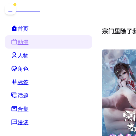
哒可哒可
D
首页
宗门里除了
动漫
人物
角色
标签
话题
合集
漫谈