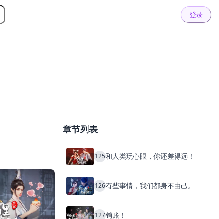
登录
章节列表
和人类玩心眼，你还差得远！
125
有些事情，我们都身不由己。
126
销账！
127