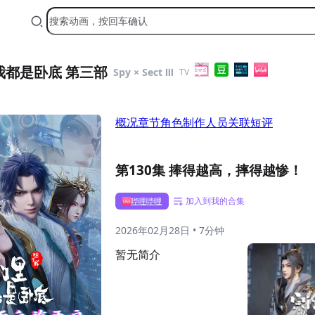
我都是卧底 第三部
Spy × Sect Ⅲ
TV
概况
章节
角色
制作人员
关联
短评
第130集 捧得越高，摔得越惨！
加入到我的合集
哔哩哔哩
2026年02月28日
•
7分钟
暂无简介