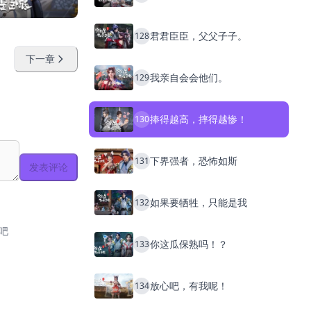
君君臣臣，父父子子。
128
下一章
我亲自会会他们。
129
捧得越高，摔得越惨！
130
下界强者，恐怖如斯
131
发表评论
如果要牺牲，只能是我
132
吧
你这瓜保熟吗！？
133
放心吧，有我呢！
134