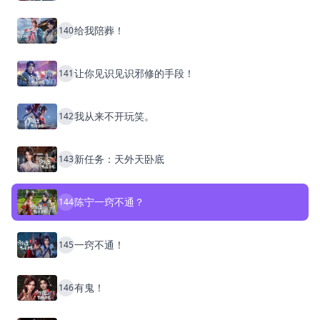
给我陪葬！
140
让你见识见识邪修的手段！
141
我从来不开玩笑。
142
新任务：天外天卧底
143
陈宁一窍不通？
144
一窍不通！
145
有鬼！
146