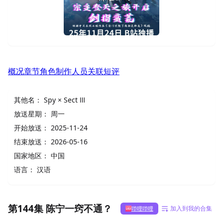
概况
章节
角色
制作人员
关联
短评
其他名：
Spy × Sect Ⅲ
放送星期：
周一
开始放送：
2025-11-24
结束放送：
2026-05-16
国家地区：
中国
语言：
汉语
第144集 陈宁一窍不通？
加入到我的合集
哔哩哔哩