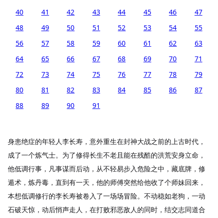
40
41
42
43
44
45
46
47
48
49
50
51
52
53
54
55
56
57
58
59
60
61
62
63
64
65
66
67
68
69
70
71
72
73
74
75
76
77
78
79
80
81
82
83
84
85
86
87
88
89
90
91
身患绝症的年轻人李长寿，意外重生在封神大战之前的上古时代，
成了一个炼气士。为了修得长生不老且能在残酷的洪荒安身立命，
他低调行事，凡事谋而后动，从不轻易步入危险之中，藏底牌，修
遁术，炼丹毒，直到有一天，他的师傅突然给他收了个师妹回来，
本想低调修行的李长寿被卷入了一场场冒险。不动稳如老狗，一动
石破天惊，动后悄声走人，在打败邪恶敌人的同时，结交志同道合