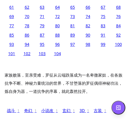
61
62
63
64
65
66
67
68
69
70
71
72
73
74
75
76
77
78
79
80
81
82
83
84
85
86
87
88
89
90
91
92
93
94
95
96
97
98
99
100
101
102
103
104
家族败落，至亲受难，罗征从云端跌落成为一名卑微家奴，在各族
抗争不断、神秘力量统治的世界，不甘堕落的罗征偶得神秘功法，
炼自身为器，一道抗争的序幕，就此轰然拉开。
战斗
奇幻
小说改
玄幻
3D
古装
1
1
1
1
1
1