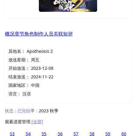
概况
章节
角色
制作人员
关联
短评
其他名：
Apotheosis 2
放送星期：
周五
开始放送：
2023-12-08
结束放送：
2024-11-22
国家地区：
中国
语言：
汉语
状态：
已完结
季：
2023 秋季
观看进度管理
[全部]
53
54
55
56
57
58
59
60