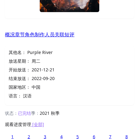
概况
章节
角色
制作人员
关联
短评
其他名：
Purple River
放送星期：
周二
开始放送：
2021-12-21
结束放送：
2022-09-20
国家地区：
中国
语言：
汉语
状态：
已完结
季：
2021 秋季
观看进度管理
[全部]
1
2
3
4
5
6
7
8