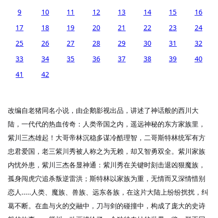
9
10
11
12
13
14
15
16
17
18
19
20
21
22
23
24
25
26
27
28
29
30
31
32
33
34
35
36
37
38
39
40
41
42
改编自老猪同名小说，由企鹅影视出品，讲述了神话般的西川大
陆，一代代的热血传奇：人类帝国之内，遥远神秘的东方家族里，
紫川三杰雄起！大哥帝林沉稳多谋冷酷理智，二哥斯特林统军有方
忠君爱国，老三紫川秀被人称之为无赖，却又智勇双全。紫川家族
内忧外患，紫川三杰各显神通：紫川秀在关键时刻击退凶狠魔族，
孤身闯虎穴追杀叛逆雷洪；斯特林以家族为重，无情而又深情惜别
恋人.....人类、魔族、兽族、远东各族，在这片大陆上纷纷扰扰，纠
葛不断。在血与火的交融中，刀与剑的碰撞中，构成了庞大的史诗