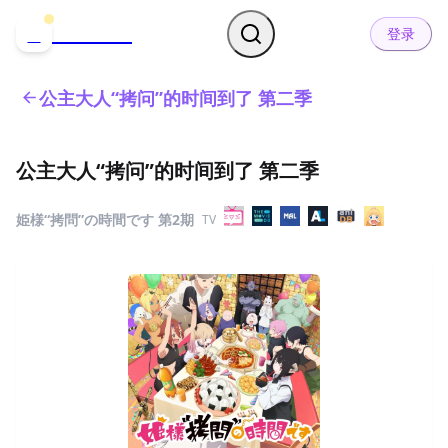
哒可哒可
D
登录
公主大人“拷问”的时间到了 第二季
公主大人“拷问”的时间到了 第二季
姫様“拷問”の時間です 第2期
TV