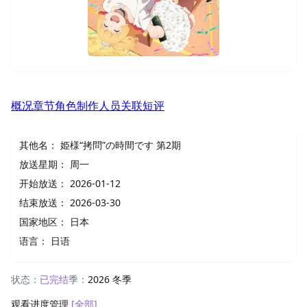
概况
章节
角色
制作人员
关联
短评
其他名：
姫様“拷問”の時間です 第2期
放送星期：
周一
开始放送：
2026-01-12
结束放送：
2026-03-30
国家地区：
日本
语言：
日语
状态：
已完结
季：
2026 冬季
观看进度管理
[全部]