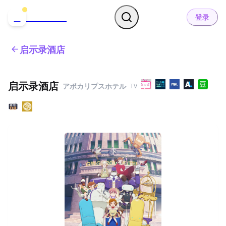
哒可哒可
D
登录
启示录酒店
启示录酒店
アポカリプスホテル
TV