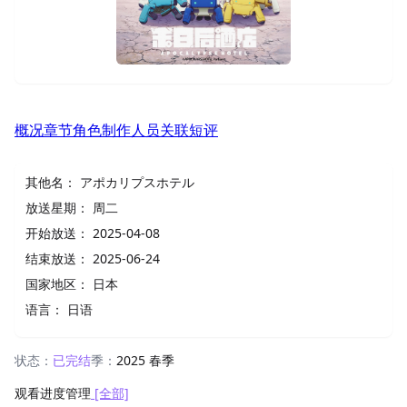
概况
章节
角色
制作人员
关联
短评
其他名：
アポカリプスホテル
放送星期：
周二
开始放送：
2025-04-08
结束放送：
2025-06-24
国家地区：
日本
语言：
日语
状态：
已完结
季：
2025 春季
观看进度管理
[全部]