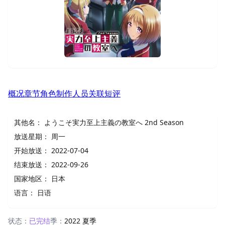
概况
章节
角色
制作人员
关联
短评
其他名：
ようこそ実力至上主義の教室へ 2nd Season
放送星期：
周一
开始放送：
2022-07-04
结束放送：
2022-09-26
国家地区：
日本
语言：
日语
状态：
已完结
季：
2022 夏季