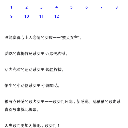
1
2
3
4
5
6
7
8
9
10
11
12
没能赢得心上人恋情的女孩——“败犬女主”。
爱吃的青梅竹马系女主·八奈见杏菜。
活力充沛的运动系女主·烧盐柠檬。
怕生的小动物系女主·小鞠知花。
被有点缺憾的败犬女主——败女们环绕，新感觉、乱糟糟的败走系
青春故事就此揭幕。
因失败而更加闪耀吧，败女们！