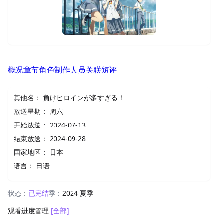
概况
章节
角色
制作人员
关联
短评
其他名：
負けヒロインが多すぎる！
放送星期：
周六
开始放送：
2024-07-13
结束放送：
2024-09-28
国家地区：
日本
语言：
日语
状态：
已完结
季：
2024 夏季
观看进度管理
[全部]