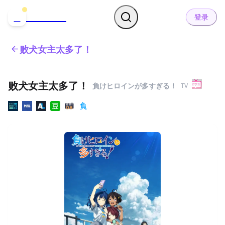
哒可哒可
D
登录
败犬女主太多了！
败犬女主太多了！
負けヒロインが多すぎる！
TV