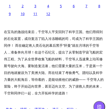
1
2
3
4
5
6
7
8
9
10
11
12
在宝岛的激战结束后，千空等人平安回到了科学王国。他们用得到
的石化装置，成功复活了陷入冷冻睡眠的司，司成为了科学王国的
同伴！ 而在确定将人类石化的幕后黑手“怀曼”就在月球的千空等
人，准备奔向月球！在这个石纪元，提出了从零制造宇宙飞船的宏
伟工程。为了从全世界收集飞船的材料，千空等人迅速乘上珀耳修
斯号驶向大海。要制造复活液，他们需要大量的玉米，于是第一个
目的地就被设为了美洲大陆。而在结束了考验勇气、团结以及科学
力量的大航海后，等待着的，是能动摇他们的威胁—— 千空等人的
冒险，终于开始迈向世界，甚至迈向太空。为了拯救人类的未来，
千空和同伴们一起，全力开拓科学的道路！