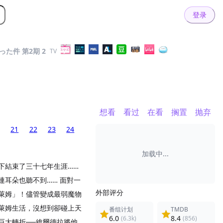
登录
た件 第2期 2
TV
想看
看过
在看
搁置
抛弃
21
22
23
24
加载中...
下結束了三十七年生涯……
耳朵也聽不到…… 面對一
外部评分
萊姆」！儘管變成最弱魔物
萊姆生活，沒想到卻碰上天
番组计划
TMDB
6.0
8.4
(6.3k)
(856)
巨大轉折──維爾德拉將他