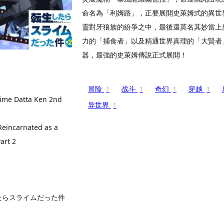
命名為「利姆路」，正要展開史萊姆式的異世
靈對牙狼族的紛爭之中，最後還莫名其妙當上魔
力的「捕食者」以及精通世界真理的「大賢者
器，最強的史萊姆傳說正式展開！
冒险
战斗
奇幻
穿越
1
1
1
1
lime Datta Ken 2nd
异世界
1
Reincarnated as a
art 2
たらスライムだった件