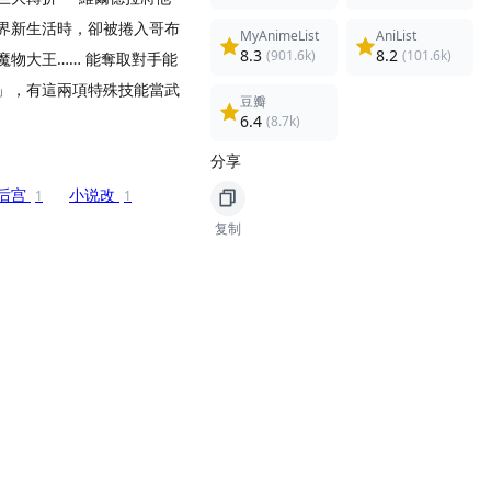
界新生活時，卻被捲入哥布
MyAnimeList
AniList
8.3
8.2
(901.6k)
(101.6k)
物大王…… 能奪取對手能
」，有這兩項特殊技能當武
豆瓣
6.4
(8.7k)
分享
后宫
小说改
1
1
复制