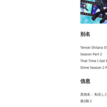
别名
Tensei Shitara S
Season Part 2
That Time I Got 
Slime Season 2 P
信息
其他名：
転生し
第2期 2