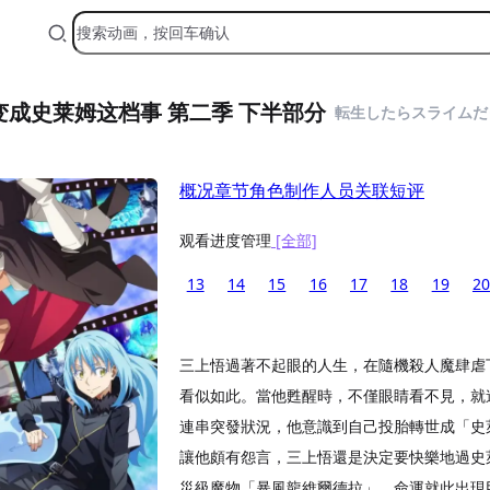
成史莱姆这档事 第二季 下半部分
転生したらスライムだっ
概况
章节
角色
制作人员
关联
短评
观看进度管理
[全部]
13
14
15
16
17
18
19
20
三上悟過著不起眼的人生，在隨機殺人魔肆虐
看似如此。當他甦醒時，不僅眼睛看不見，就連
連串突發狀況，他意識到自己投胎轉世成「史
讓他頗有怨言，三上悟還是決定要快樂地過史
災級魔物「暴風龍維爾德拉」，命運就此出現