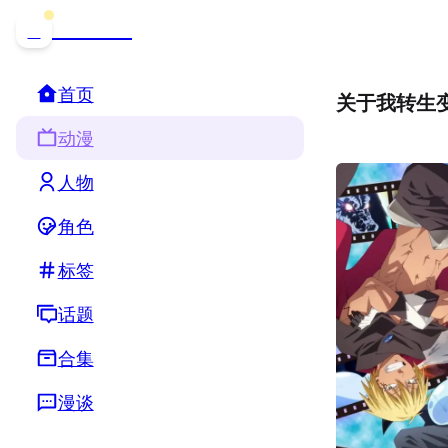
哒可哒可
D
首页
关于我转生变
动漫
人物
角色
标签
话题
合集
漫谈