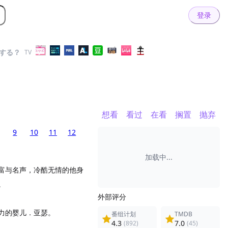
登录
する？
TV
想看
看过
在看
搁置
抛弃
9
10
11
12
加载中...
富与名声，冷酷无情的他身
。
外部评分
力的婴儿．亚瑟。
番组计划
TMDB
4.3
7.0
(892)
(45)