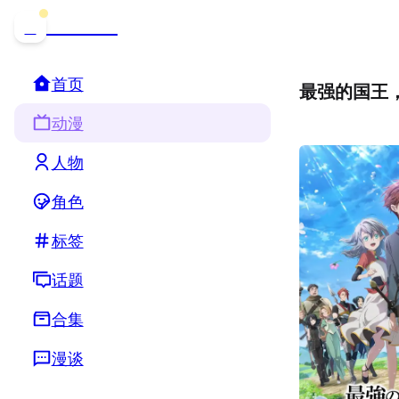
哒可哒可
D
首页
最强的国王
动漫
人物
角色
标签
话题
合集
漫谈