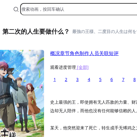
，第二次的人生要做什么？
最強の王様、二度目の人生は何を
概况
章节
角色
制作人员
关联
短评
观看进度管理
[全部]
1
2
3
4
5
6
7
8
史上最强的王，即使拥有无人匹敌的力量、财
边却无人陪伴，而他也没有任何能够信赖的人
某天，他突然迎来了死亡，转生成手无缚鸡之