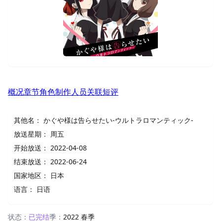
概况
章节
角色
制作人员
关联
短评
其他名：
かぐや様は告らせたい-ウルトラロマンティック-
放送星期：
周五
开始放送：
2022-04-08
结束放送：
2022-06-24
国家地区：
日本
语言：
日语
状态：
已完结
季：
2022 春季