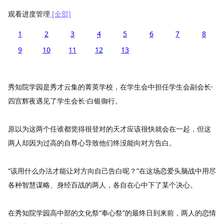
观看进度管理
[全部]
1
2
3
4
5
6
7
8
9
10
11
12
13
秀知院学园是秀才云集的菁英学校，在学生会中担任学生会副会长·
四宫辉夜遇见了学生会长·白银御行。
原以为这两个任谁都觉得很登对的天才应该很快就会在一起，但这
两人却因为过高的自尊心导致他们终没能向对方告白。
“该用什么办法才能让对方向自己告白呢？”在这场恋爱头脑战中用尽
各种智慧谋略、身经百战的两人，各自在心中下了某个决心。
在秀知院学园高中部的文化祭“奉心祭”的最终日到来前，两人的恋情