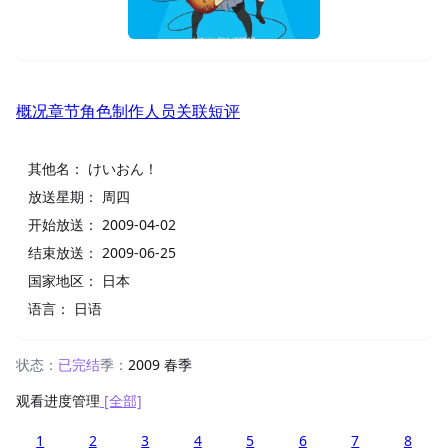
概况
章节
角色
制作人员
关联
短评
其他名：
けいおん！
放送星期：
周四
开始放送：
2009-04-02
结束放送：
2009-06-25
国家地区：
日本
语言：
日语
状态：
已完结
季：
2009 春季
观看进度管理
[全部]
1
2
3
4
5
6
7
8