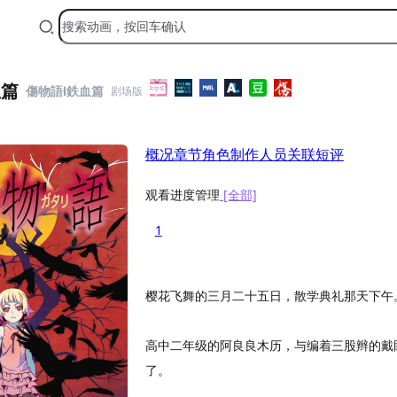
血篇
傷物語Ⅰ鉄血篇
剧场版
概况
章节
角色
制作人员
关联
短评
观看进度管理
[全部]
1
樱花飞舞的三月二十五日，散学典礼那天下午
高中二年级的阿良良木历，与编着三股辫的戴
了。