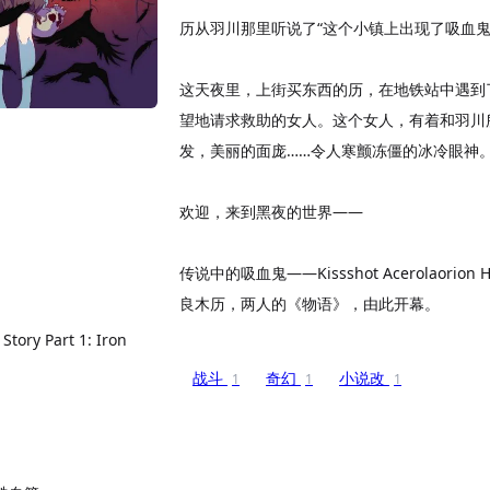
历从羽川那里听说了“这个小镇上出现了吸血鬼
这天夜里，上街买东西的历，在地铁站中遇到
望地请求救助的女人。这个女人，有着和羽川
发，美丽的面庞……令人寒颤冻僵的冰冷眼神
欢迎，来到黑夜的世界——
传说中的吸血鬼——Kissshot Acerolaorion H
良木历，两人的《物语》，由此开幕。
tory Part 1: Iron
战斗
奇幻
小说改
1
1
1