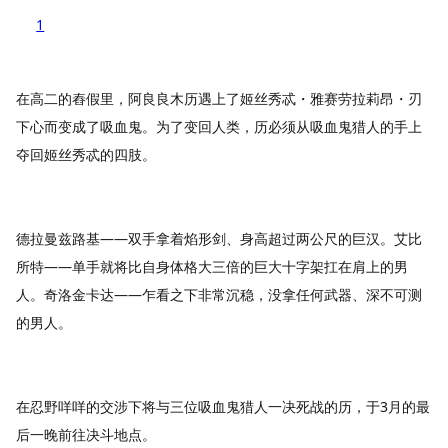
1
在高二的舂假里，阿良良木历遇上了姬丝秀忒・雅赛劳拉莉昂・刃
下心而变成了吸血鬼。为了变回人类，历必须从吸血鬼猎人的手上
夺回姬丝秀忒的四肢。
德拉曼兹路基——双手拿着焰形剑、身高超过两公尺的巨汉。艾比
所特——单手就将比自身体格大三倍的巨大十字架扛在肩上的男
人。奇洛金卡达——乍看之下非常沉稳，没拿任何武器、深不可测
的男人。
在忍野咩咩的交涉下将与三位吸血鬼猎人一决死战的历，于3月的最
后一晚前往决斗地点。