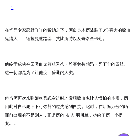
1
在怪异专家忍野咩咩的帮助之下，阿良良木历战胜了3位强大的吸血
鬼猎人——德拉曼兹路基、艾比所特以及奇洛金卡达。
他终于成功夺回吸血鬼姬丝秀忒・雅赛劳拉莉昂・刃下心的四肢。
这一切都是为了让他变回普通的人类。
但当历再次来到姬丝秀忒身边时才发现吸血鬼让人惧怕的本质，历
因此对自己犯下不可弥补的过失感到自责。此时，在后悔万分的历
面前出现的不是别人，正是历的“友人”羽川翼，她给了历一个提
案……