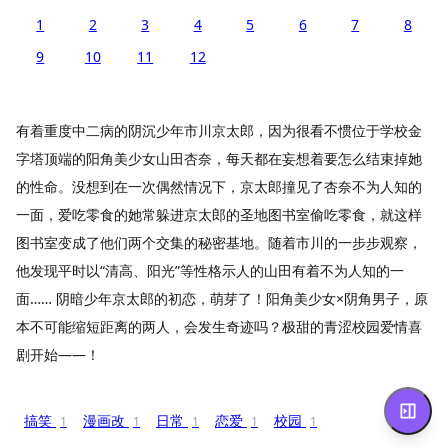
1
2
3
4
5
6
7
8
9
10
11
12
有着重度中二病的阴沉少年市川京太郎，因为很看不惯位于学校金
字塔顶端的阳角美少女山田杏奈，每天都在妄想着要怎么结束掉她
的性命。没想到在一次偶然情况下，京太郎撞见了杏奈不为人知的
一面，爱吃零食的她常躲进京太郎的圣地图书室偷吃零食，就这样
图书室变成了他们两个交集的秘密基地。随着市川的一步步观察，
他发现平时以“清高、阳光”等性格示人的山田有着不为人知的一
面…… 阴暗少年京太郎的初恋，萌芽了！阳角美少女×阴角男子，原
本不可能缩短距离的两人，会发生奇迹吗？极甜的青涩校园爱情喜
剧开始——！
搞笑
漫画改
日常
恋爱
校园
1
1
1
1
1