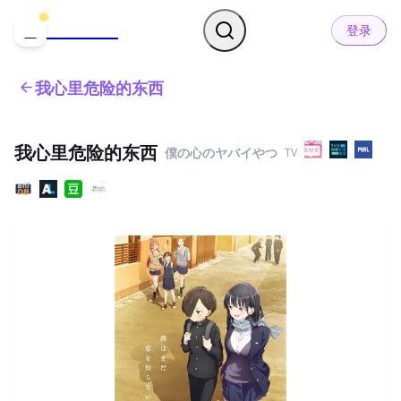
哒可哒可
D
登录
我心里危险的东西
我心里危险的东西
僕の心のヤバイやつ
TV