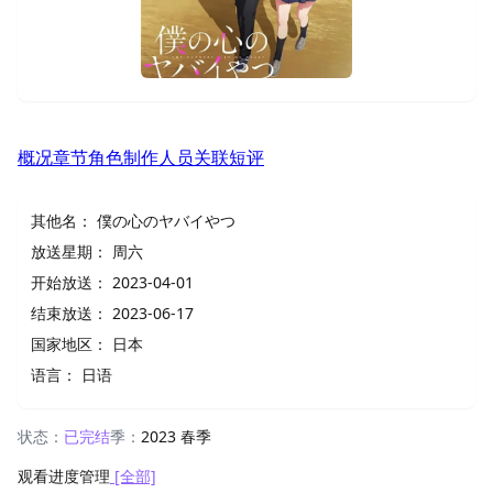
概况
章节
角色
制作人员
关联
短评
其他名：
僕の心のヤバイやつ
放送星期：
周六
开始放送：
2023-04-01
结束放送：
2023-06-17
国家地区：
日本
语言：
日语
状态：
已完结
季：
2023 春季
观看进度管理
[全部]