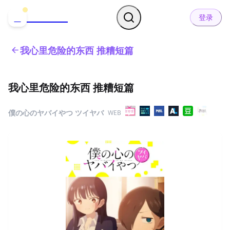
哒可哒可
D
登录
我心里危险的东西 推糟短篇
我心里危险的东西 推糟短篇
僕の心のヤバイやつ ツイヤバ
WEB