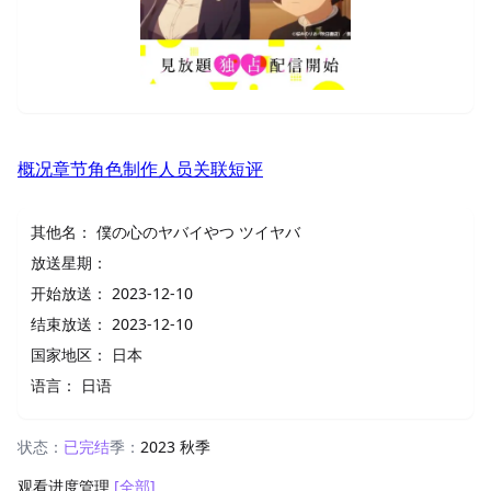
概况
章节
角色
制作人员
关联
短评
其他名：
僕の心のヤバイやつ ツイヤバ
放送星期：
开始放送：
2023-12-10
结束放送：
2023-12-10
国家地区：
日本
语言：
日语
状态：
已完结
季：
2023 秋季
观看进度管理
[全部]