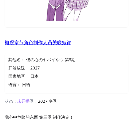
概况
章节
角色
制作人员
关联
短评
其他名：
僕の心のヤバイやつ 第3期
开始放送：
2027
国家地区：
日本
语言：
日语
状态：
未开播
季：
2027 冬季
我心中危险的东西 第三季 制作决定！