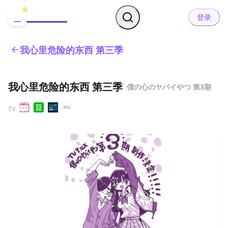
哒可哒可
D
登录
我心里危险的东西 第三季
我心里危险的东西 第三季
僕の心のヤバイやつ 第3期
TV