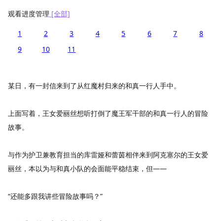
观看进度管理
[全部]
1
2
3
4
5
6
7
8
9
10
11
某日，有一封信来到了从红魔村归来的和真一行人手中。
上面写着，王女爱丽丝想听打倒了魔王军干部的和真一行人的冒险
故事。
与作为护卫兼教育担当的库雷娅和蕾茵相伴来到阿克塞尔的王女爱
丽丝，本以为与和真小队的会面能平稳结束，但——
“还能多跟我讲些冒险故事吗？”