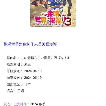
概况
章节
角色
制作人员
关联
短评
其他名：
この素晴らしい世界に祝福を！3
放送星期：
周三
开始放送：
2024-04-10
结束放送：
2024-06-19
国家地区：
日本
语言：
日语
状态：
已完结
季：
2024 春季