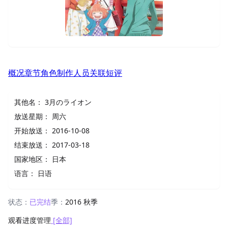
概况
章节
角色
制作人员
关联
短评
其他名：
3月のライオン
放送星期：
周六
开始放送：
2016-10-08
结束放送：
2017-03-18
国家地区：
日本
语言：
日语
状态：
已完结
季：
2016 秋季
观看进度管理
[全部]