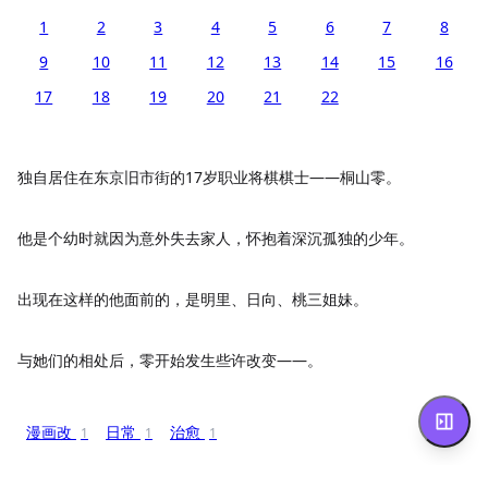
1
2
3
4
5
6
7
8
9
10
11
12
13
14
15
16
17
18
19
20
21
22
独自居住在东京旧市街的17岁职业将棋棋士——桐山零。
他是个幼时就因为意外失去家人，怀抱着深沉孤独的少年。
出现在这样的他面前的，是明里、日向、桃三姐妹。
与她们的相处后，零开始发生些许改变——。
漫画改
日常
治愈
1
1
1