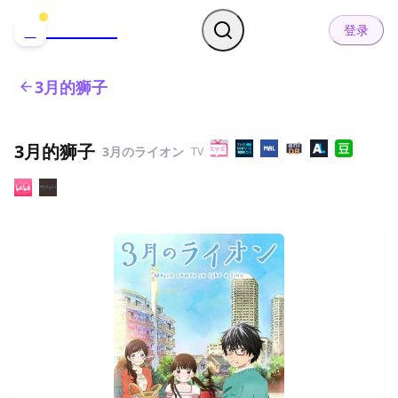
哒可哒可
D
登录
3月的狮子
3月的狮子
3月のライオン
TV