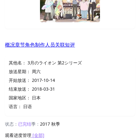
概况
章节
角色
制作人员
关联
短评
其他名：
3月のライオン 第2シリーズ
放送星期：
周六
开始放送：
2017-10-14
结束放送：
2018-03-31
国家地区：
日本
语言：
日语
状态：
已完结
季：
2017 秋季
观看进度管理
[全部]