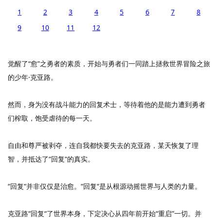
1
2
3
4
5
6
7
8
9
10
11
12
觉醒了“愈”之勇者的素质，开始与勇者们一同踏上拯救世界冒险之旅
的少年·克亚路。
然而，身为没有战斗能力的回复术士，等待着他的是能力遭到勇者
们榨取，饱受虐待的每一天。
自由和尊严被剥夺，连自我都快要失去的克亚路，某天恢复了理
智，并抵达了“回复“的真实。
“回复“并非仅仅是治愈。“回复“是从根源动摇世界与人类的力量。
克亚路“回复“了世界本身，下定决心从四年前开始“重启”一切。并