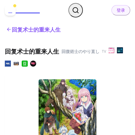
哒可哒可
D
登录
回复术士的重来人生
回复术士的重来人生
回復術士のやり直し
TV