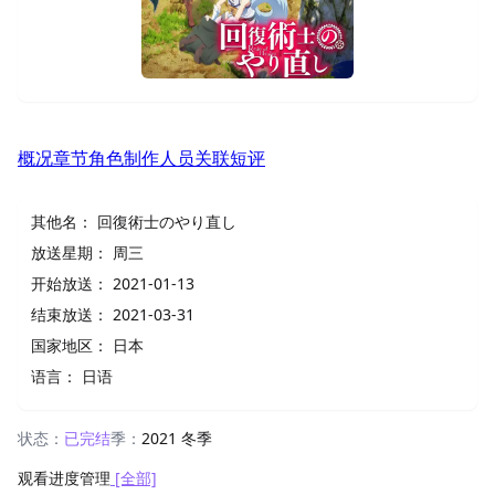
概况
章节
角色
制作人员
关联
短评
其他名：
回復術士のやり直し
放送星期：
周三
开始放送：
2021-01-13
结束放送：
2021-03-31
国家地区：
日本
语言：
日语
状态：
已完结
季：
2021 冬季
观看进度管理
[全部]