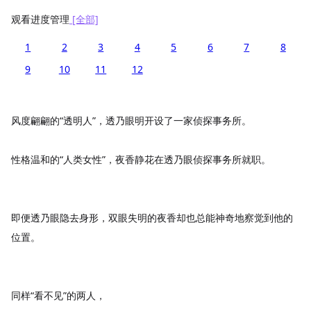
观看进度管理
[全部]
1
2
3
4
5
6
7
8
9
10
11
12
风度翩翩的“透明人”，透乃眼明开设了一家侦探事务所。
性格温和的“人类女性”，夜香静花在透乃眼侦探事务所就职。
即便透乃眼隐去身形，双眼失明的夜香却也总能神奇地察觉到他的
位置。
同样“看不见”的两人，