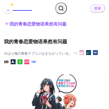
哒可哒可
D
登录
我的青春恋爱物语果然有问题
我的青春恋爱物语果然有问题
やはり俺の青春ラブコメはまちがっている。
TV