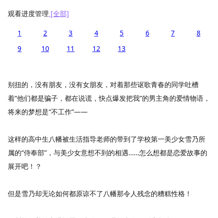
观看进度管理
[全部]
1
2
3
4
5
6
7
8
9
10
11
12
13
别扭的，没有朋友，没有女朋友，对着那些讴歌青春的同学吐槽
着“他们都是骗子，都在说谎，快点爆发把我”的男主角的爱情物语，
将来的梦想是“不工作”——
这样的高中生八幡被生活指导老师的带到了学校第一美少女雪乃所
属的“侍奉部”，与美少女意想不到的相遇……怎么想都是恋爱故事的
展开吧！？
但是雪乃却无论如何都原谅不了八幡那令人残念的糟糕性格！