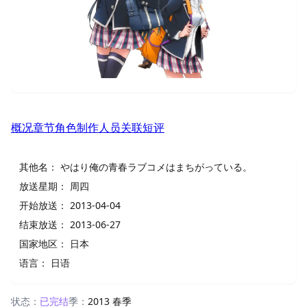
概况
章节
角色
制作人员
关联
短评
其他名：
やはり俺の青春ラブコメはまちがっている。
放送星期：
周四
开始放送：
2013-04-04
结束放送：
2013-06-27
国家地区：
日本
语言：
日语
状态：
已完结
季：
2013 春季