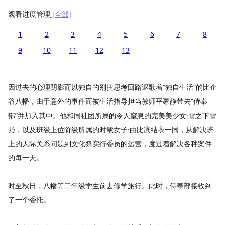
观看进度管理
[全部]
1
2
3
4
5
6
7
8
9
10
11
12
13
因过去的心理阴影而以独自的别扭思考回路讴歌着“独自生活”的比企
谷八幡，由于意外的事件而被生活指导担当教师平冢静带去“侍奉
部”并加入其中。他和同社团所属的令人窒息的完美美少女·雪之下雪
乃，以及班级上位阶级所属的时髦女子·由比滨结衣一同，从解决班
上的人际关系问题到文化祭实行委员的运营，度过着解决各种案件
的每一天。
时至秋日，八幡等二年级学生前去修学旅行。此时，侍奉部接收到
了一个委托。