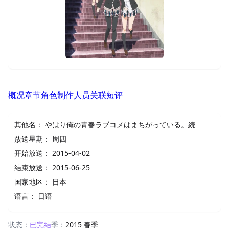
概况
章节
角色
制作人员
关联
短评
其他名：
やはり俺の青春ラブコメはまちがっている。続
放送星期：
周四
开始放送：
2015-04-02
结束放送：
2015-06-25
国家地区：
日本
语言：
日语
状态：
已完结
季：
2015 春季