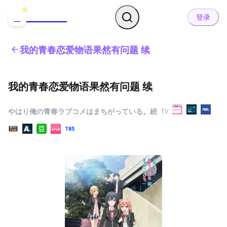
哒可哒可
D
登录
我的青春恋爱物语果然有问题 续
我的青春恋爱物语果然有问题 续
やはり俺の青春ラブコメはまちがっている。続
TV