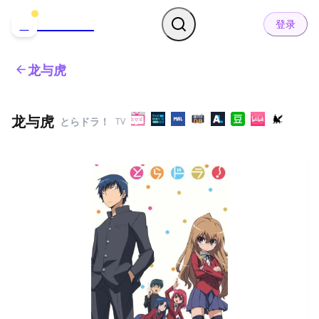
哒可哒可
D
登录
龙与虎
龙与虎
とらドラ！
TV