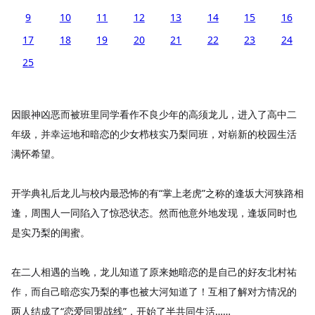
9
10
11
12
13
14
15
16
17
18
19
20
21
22
23
24
25
因眼神凶恶而被班里同学看作不良少年的高须龙儿，进入了高中二
年级，并幸运地和暗恋的少女栉枝实乃梨同班，对崭新的校园生活
满怀希望。
开学典礼后龙儿与校内最恐怖的有“掌上老虎”之称的逢坂大河狭路相
逢，周围人一同陷入了惊恐状态。然而他意外地发现，逢坂同时也
是实乃梨的闺蜜。
在二人相遇的当晚，龙儿知道了原来她暗恋的是自己的好友北村祐
作，而自己暗恋实乃梨的事也被大河知道了！互相了解对方情况的
两人结成了“恋爱同盟战线”，开始了半共同生活……