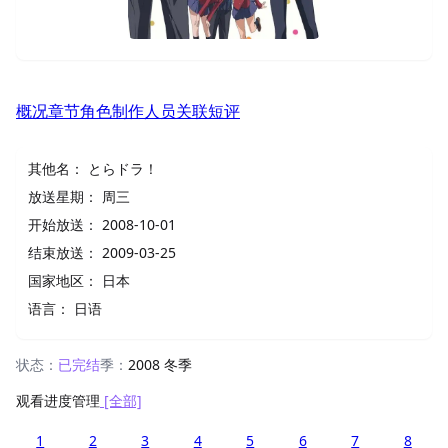
概况
章节
角色
制作人员
关联
短评
其他名：
とらドラ！
放送星期：
周三
开始放送：
2008-10-01
结束放送：
2009-03-25
国家地区：
日本
语言：
日语
状态：
已完结
季：
2008 冬季
观看进度管理
[全部]
1
2
3
4
5
6
7
8