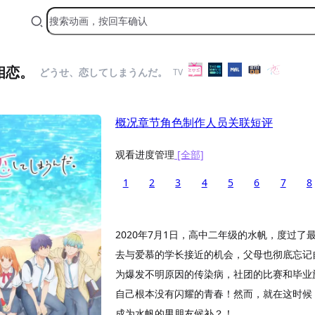
相恋。
どうせ、恋してしまうんだ。
TV
概况
章节
角色
制作人员
关联
短评
观看进度管理
[全部]
1
2
3
4
5
6
7
8
2020年7月1日，高中二年级的水帆，度过了
去与爱慕的学长接近的机会，父母也彻底忘记
为爆发不明原因的传染病，社团的比赛和毕业
自己根本没有闪耀的青春！然而，就在这时候
成为水帆的男朋友候补？！