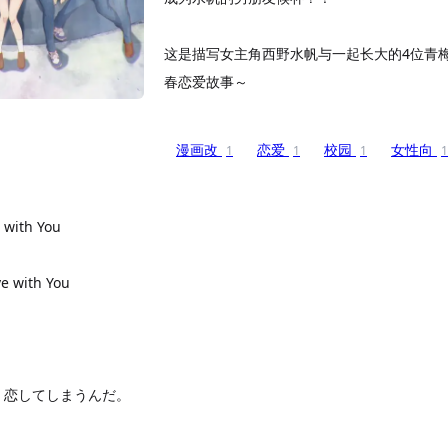
这是描写女主角西野水帆与一起长大的4位青
春恋爱故事～
漫画改
恋爱
校园
女性向
1
1
1
1
e with You
ve with You
、恋してしまうんだ。