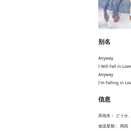
别名
Anyway
I Will Fall in Lov
Anyway
I'm Falling in Lo
信息
其他名：
どうせ
放送星期：
周四