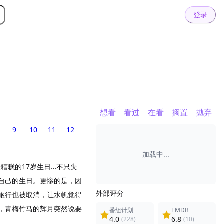
登录
想看
看过
在看
搁置
抛弃
9
10
11
12
加载中...
最糟糕的17岁生日…不只失
自己的生日。更惨的是，因
外部评分
旅行也被取消，让水帆觉得
，青梅竹马的辉月突然说要
番组计划
TMDB
4.0
6.8
(228)
(10)