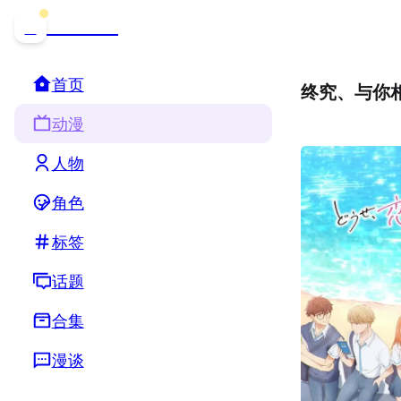
哒可哒可
D
首页
终究、与你
动漫
人物
角色
标签
话题
合集
漫谈