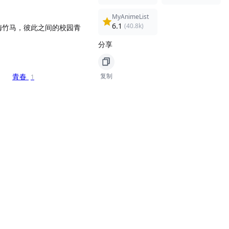
MyAnimeList
6.1
(40.8k)
梅竹马，彼此之间的校园青
分享
青春
复制
1