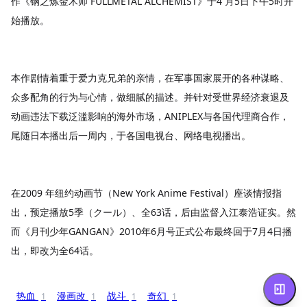
作《钢之炼金术师 FULLMETAL ALCHEMIST》于4 月5日下午5时开
始播放。
本作剧情着重于爱力克兄弟的亲情，在军事国家展开的各种谋略、
众多配角的行为与心情，做细腻的描述。并针对受世界经济衰退及
动画违法下载泛滥影响的海外市场，ANIPLEX与各国代理商合作，
尾随日本播出后一周内，于各国电视台、网络电视播出。
在2009 年纽约动画节（New York Anime Festival）座谈情报指
出，预定播放5季（クール）、全63话，后由监督入江泰浩证实。然
而《月刊少年GANGAN》2010年6月号正式公布最终回于7月4日播
出，即改为全64话。
热血
漫画改
战斗
奇幻
1
1
1
1