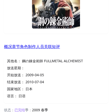
概况
章节
角色
制作人员
关联
短评
其他名：
鋼の錬金術師 FULLMETAL ALCHEMIST
放送星期：
开始放送：
2009-04-05
结束放送：
2010-07-04
国家地区：
日本
语言：
日语
状态：
已完结
季：
2009 春季