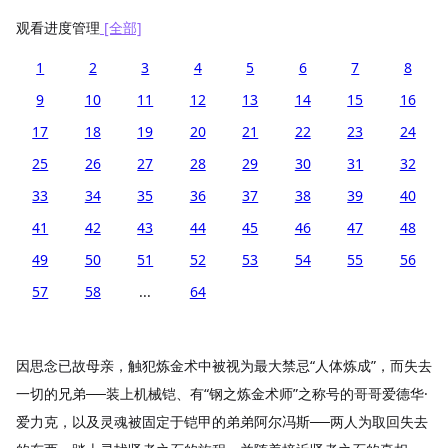
观看进度管理
[全部]
1
2
3
4
5
6
7
8
9
10
11
12
13
14
15
16
17
18
19
20
21
22
23
24
25
26
27
28
29
30
31
32
33
34
35
36
37
38
39
40
41
42
43
44
45
46
47
48
49
50
51
52
53
54
55
56
57
58
...
64
因思念已故母亲，触犯炼金术中被视为最大禁忌“人体炼成”，而失去
一切的兄弟──装上机械铠、有“钢之炼金术师”之称号的哥哥爱德华·
爱力克，以及灵魂被固定于铠甲的弟弟阿尔冯斯──两人为取回失去