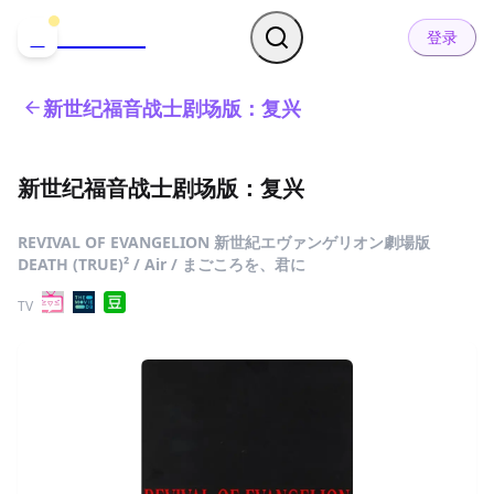
哒可哒可
D
登录
新世纪福音战士剧场版：复兴
新世纪福音战士剧场版：复兴
REVIVAL OF EVANGELION 新世紀エヴァンゲリオン劇場版
DEATH (TRUE)² / Air / まごころを、君に
TV