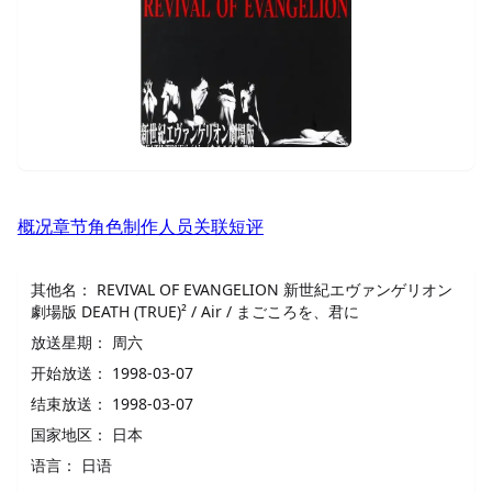
概况
章节
角色
制作人员
关联
短评
其他名：
REVIVAL OF EVANGELION 新世紀エヴァンゲリオン
劇場版 DEATH (TRUE)² / Air / まごころを、君に
放送星期：
周六
开始放送：
1998-03-07
结束放送：
1998-03-07
国家地区：
日本
语言：
日语