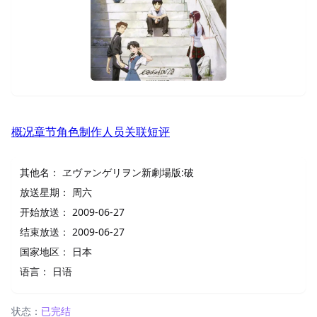
概况
章节
角色
制作人员
关联
短评
其他名：
ヱヴァンゲリヲン新劇場版:破
放送星期：
周六
开始放送：
2009-06-27
结束放送：
2009-06-27
国家地区：
日本
语言：
日语
状态：
已完结