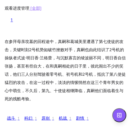
观看进度管理
[全部]
1
在参拜母亲坟墓的回程途中，真嗣和葛城美里遭遇了第七使徒的攻
击，关键时刻2号机势如破竹挫败对手，真嗣也由此结识了2号机的
操纵者式波·明日香·兰格蕾，与沉默寡言的绫波丽不同，明日香自信
张扬，甚至有些自大，在和真嗣相处的日子里，彼此闹出不少的笑
话，他们三人分别驾驶着零号机、初号机和2号机，抵抗了第八使徒
猛烈的攻击，在这一过程中，淡淡的情愫悄然在这三个青年男女的
心中萌生，不久后，第九、十使徒相继降临，真嗣他们面临着生与
死的残酷考验。
战斗
科幻
原创
机战
剧情
1
1
1
1
1