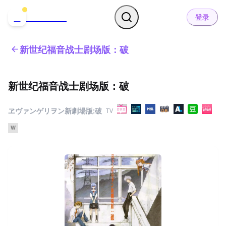
哒可哒可
D
登录
新世纪福音战士剧场版：破
新世纪福音战士剧场版：破
ヱヴァンゲリヲン新劇場版:破
TV