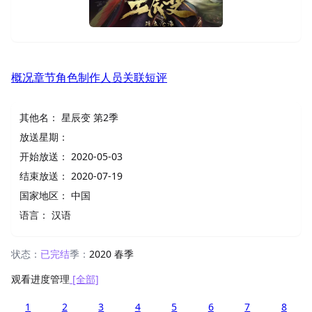
概况
章节
角色
制作人员
关联
短评
其他名：
星辰变 第2季
放送星期：
开始放送：
2020-05-03
结束放送：
2020-07-19
国家地区：
中国
语言：
汉语
状态：
已完结
季：
2020 春季
观看进度管理
[全部]
1
2
3
4
5
6
7
8