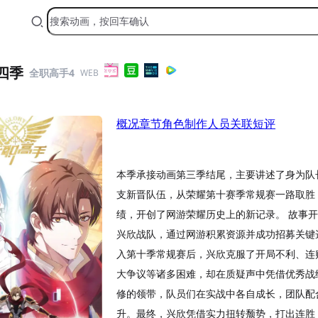
四季
全职高手4
WEB
概况
章节
角色
制作人员
关联
短评
本季承接动画第三季结尾，主要讲述了身为队
支新晋队伍，从荣耀第十赛季常规赛一路取胜
绩，开创了网游荣耀历史上的新记录。 故事
兴欣战队，通过网游积累资源并成功招募关键
入第十季常规赛后，兴欣克服了开局不利、连
大争议等诸多困难，却在质疑声中凭借优秀战
修的领带，队员们在实战中各自成长，团队配
升。最终，兴欣凭借实力扭转颓势，打出连胜