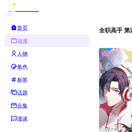
哒可哒可
D
首页
全职高手 第
动漫
人物
角色
标签
话题
合集
漫谈