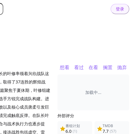
登录
想看
看过
在看
搁置
抛弃
长的叶修率领着兴欣战队这
，取得了37连胜的辉煌战
开篇聚焦于夏休期，叶修组建
加载中...
选手方锐完成战队构建。进
败以及核心成员唐柔引发巨
绩完成触底反弹。在队长叶
外部评分
合与战术执行力也逐步提
番组计划
TMDB
6.0
7.7
(1)
(57)
，接连战胜包括虚空、雷