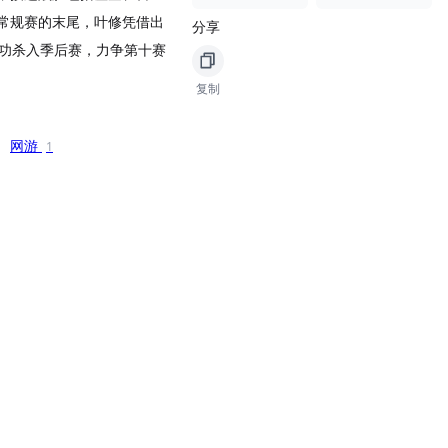
常规赛的末尾，叶修凭借出
分享
成功杀入季后赛，力争第十赛
复制
网游
1