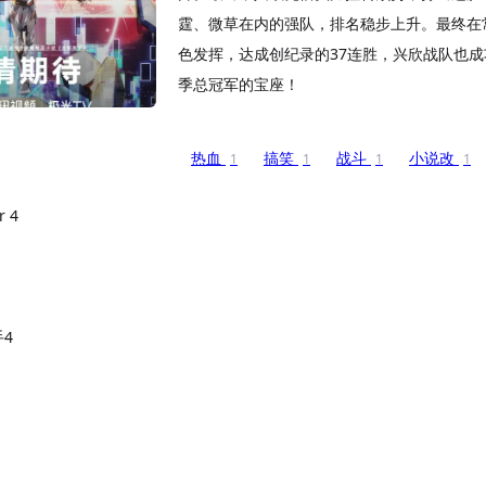
霆、微草在内的强队，排名稳步上升。最终在
色发挥，达成创纪录的37连胜，兴欣战队也
季总冠军的宝座！
热血
搞笑
战斗
小说改
1
1
1
1
r 4
4