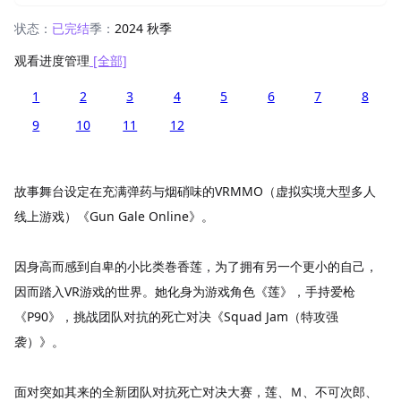
状态：
已完结
季：
2024 秋季
观看进度管理
[全部]
1
2
3
4
5
6
7
8
9
10
11
12
故事舞台设定在充满弹药与烟硝味的VRMMO（虚拟实境大型多人
线上游戏）《Gun Gale Online》。
因身高而感到自卑的小比类巻香莲，为了拥有另一个更小的自己，
因而踏入VR游戏的世界。她化身为游戏角色《莲》，手持爱枪
《P90》，挑战团队对抗的死亡对决《Squad Jam（特攻强
袭）》。
面对突如其来的全新团队对抗死亡对决大赛，莲、Ｍ、不可次郎、