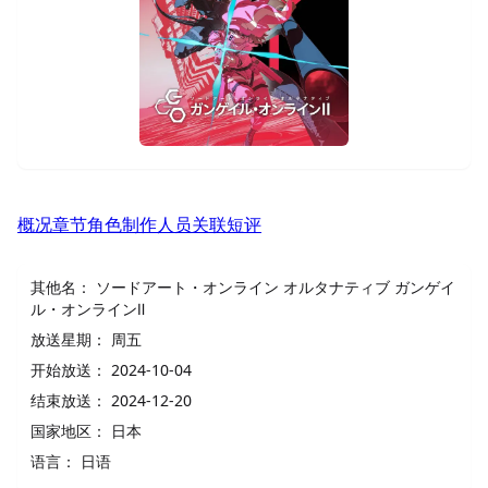
概况
章节
角色
制作人员
关联
短评
其他名：
ソードアート・オンライン オルタナティブ ガンゲイ
ル・オンラインⅡ
放送星期：
周五
开始放送：
2024-10-04
结束放送：
2024-12-20
国家地区：
日本
语言：
日语