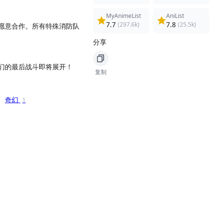
MyAnimeList
AniList
7.7
7.8
(297.6k)
(25.5k)
愿意合作。所有特殊消防队
分享
们的最后战斗即将展开！
复制
奇幻
1