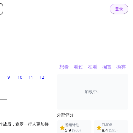
登录
想看
看过
在看
搁置
抛弃
9
10
11
12
加载中...
——
外部评分
作战后，森罗一行人更加接
番组计划
TMDB
5.9
8.4
(960)
(595)