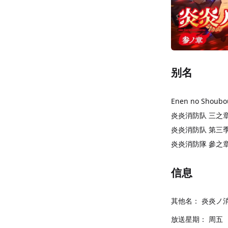
别名
Enen no Shoubou
炎炎消防队 三之
炎炎消防队 第三
炎炎消防隊 參之
信息
其他名：
炎炎ノ消
放送星期：
周五