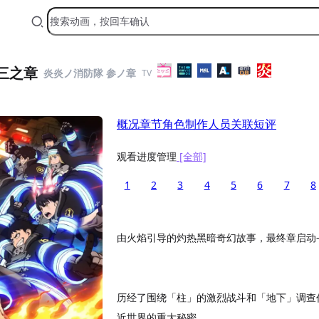
三之章
炎炎ノ消防隊 参ノ章
TV
概况
章节
角色
制作人员
关联
短评
观看进度管理
[全部]
1
2
3
4
5
6
7
8
由火焰引导的灼热黑暗奇幻故事，最终章启动
历经了围绕「柱」的激烈战斗和「地下」调查
近世界的重大秘密。