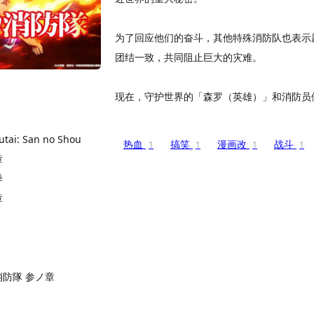
为了回应他们的奋斗，其他特殊消防队也表示
团结一致，共同阻止巨大的灾难。
现在，守护世界的「森罗（英雄）」和消防员
tai: San no Shou
热血
搞笑
漫画改
战斗
1
1
1
1
章
季
章
防隊 参ノ章