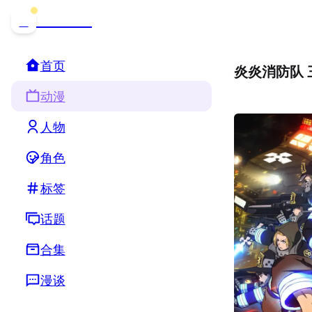
哒可哒可
D
首页
炎炎消防队 
动漫
人物
角色
标签
话题
合集
漫谈