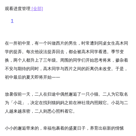
观看进度管理
[全部]
1
在一所初中里，有一个叫做西片的男生，时常遭到同桌女生高木同
学的捉弄。每次他设法捉弄回去，都会被高木同学看透。季节变
换，两个人都升上了三年级。周围的同学们开始思考将来，掺杂着
不安与期待的同时，高木同学与西片之间的距离仍未改变。于是，
初中最后的夏天即将开始――
放暑假前一天，二人在归途中偶然邂逅了一只小猫。二人为它取名
为「小花」，决定在找到猫妈妈之前在神社境内照顾它。小花与二
人越来越亲密，二人则悉心照料着它。
小小的邂逅带来的，幸福包裹着的盛夏日子，养育出崭新的情愫