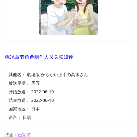
概况
章节
角色
制作人员
关联
短评
其他名：
劇場版 からかい上手の高木さん
放送星期：
周五
开始放送：
2022-06-10
结束放送：
2022-06-10
国家地区：
日本
语言：
日语
状态：
已完结