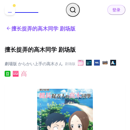
哒可哒可
D
登录
擅长捉弄的高木同学 剧场版
擅长捉弄的高木同学 剧场版
劇場版 からかい上手の高木さん
剧场版