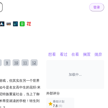
登录
想看
看过
在看
搁置
抛弃
9
10
11
12
加载中...
游戏，但其实在另一个世界
如今是名女高中生的花织·米
外部评分
尼特族重返社会，当上了御
米蒂亚就读的学校！转生到
番组计划
7.8
(6)
！？