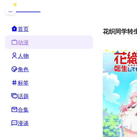
哒可哒可
D
首页
花织同学转
动漫
人物
角色
标签
话题
合集
漫谈