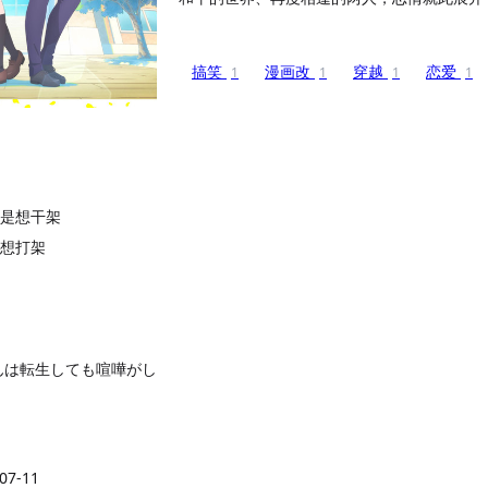
搞笑
漫画改
穿越
恋爱
1
1
1
1
是想干架
想打架
んは転生しても喧嘩がし
07-11