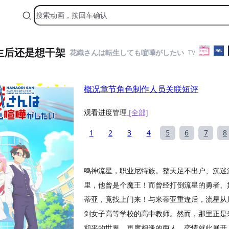
生后还是想干架
花織さんは転生しても喧嘩がしたい
TV
概况
章节
角色
制作人员
关联
短评
观看进度管理
[全部]
1
2
3
4
5
6
7
8
鸣神流星，职业尼特族。整天足不出户、沉迷
里，他曾是个魔王！而曾经打倒流星的勇者、
蒂亚，竟找上门来！与米蒂亚重逢后，流星从
剑女子高等学校的高中教师。然而，那里正是
和平的世界、再度相逢的两人，恋情就此展开