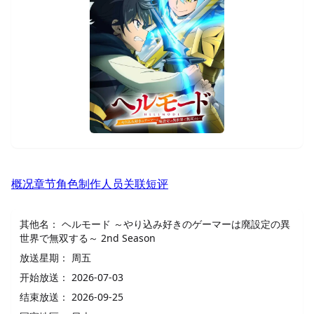
概况
章节
角色
制作人员
关联
短评
其他名：
ヘルモード ～やり込み好きのゲーマーは廃設定の異
世界で無双する～ 2nd Season
放送星期：
周五
开始放送：
2026-07-03
结束放送：
2026-09-25