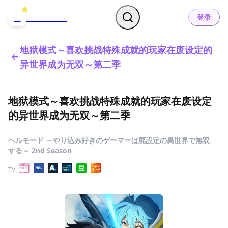
哒可哒可
D
登录
地狱模式～喜欢挑战特殊成就的玩家在废设定的
异世界成为无双～第二季
地狱模式～喜欢挑战特殊成就的玩家在废设定
的异世界成为无双～第二季
ヘルモード ～やり込み好きのゲーマーは廃設定の異世界で無双
する～ 2nd Season
TV