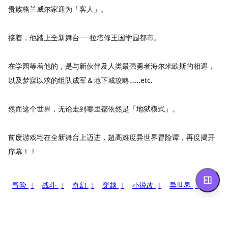
贵族格兰威尔家迎为「客人」。
接着，他踏上全新舞台──拉塔修王国学园都市。
在学园等着他的，是与新伙伴及人类最强勇者海尔米欧斯的相遇，
以及梦寐以求的组队成军＆地下城攻略……etc.
然而这个世界，无论走到哪里都依然是「地狱模式」。
前废游戏宅在全新舞台上迈进，超高难度异世界冒险谭，再度揭开
序幕！！
冒险
战斗
奇幻
穿越
小说改
异世界
1
1
1
1
1
1
想看
看过
在看
搁置
抛弃