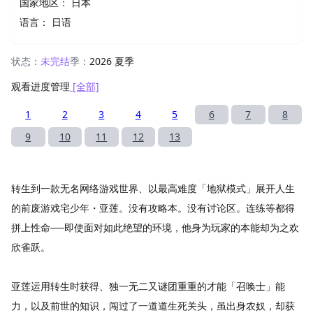
国家地区：
日本
语言：
日语
状态：
未完结
季：
2026 夏季
观看进度管理
[全部]
1
2
3
4
5
6
7
8
9
10
11
12
13
转生到一款无名网络游戏世界、以最高难度「地狱模式」展开人生
的前废游戏宅少年・亚莲。没有攻略本。没有讨论区。连练等都得
拼上性命──即使面对如此绝望的环境，他身为玩家的本能却为之欢
欣雀跃。
亚莲运用转生时获得、独一无二又谜团重重的才能「召唤士」能
力，以及前世的知识，闯过了一道道生死关头，虽出身农奴，却获