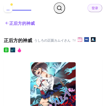
哒可哒可
D
登录
正后方的神威
正后方的神威
うしろの正面カムイさん
TV