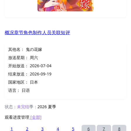
概况
章节
角色
制作人员
关联
短评
其他名：
鬼の花嫁
放送星期：
周六
开始放送：
2026-07-04
结束放送：
2026-09-19
国家地区：
日本
语言：
日语
状态：
未完结
季：
2026 夏季
观看进度管理
[全部]
1
2
3
4
5
6
7
8