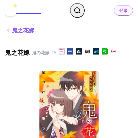
哒可哒可
D
登录
鬼之花嫁
鬼之花嫁
鬼の花嫁
TV