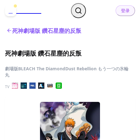
哒可哒可
D
登录
死神劇場版 鑽石星塵的反叛
死神劇場版 鑽石星塵的反叛
劇場版BLEACH The DiamondDust Rebellion もう一つの氷輪
丸
TV