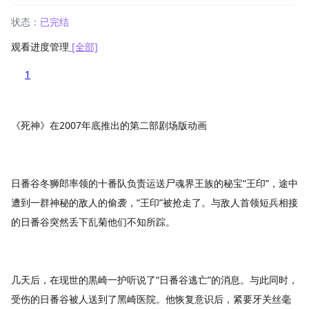
状态：
已完结
观看进度管理
[全部]
1
《死神》在2007年底推出的第二部剧场版动画
日番谷冬狮郎率领的十番队负责运送尸魂界王族的秘宝“王印”，途中
遭到一群神秘的敌人的偷袭，“王印”被抢走了。与敌人首领短兵相接
的日番谷突然丢下乱菊他们不知所踪。
几天后，在现世的黒崎一护听说了“日番谷逃亡”的消息。与此同时，
受伤的日番谷被人送到了黑崎医院。他恢复意识后，紧要牙关丝毫