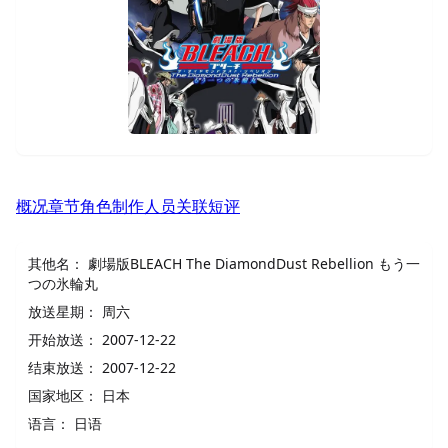
概况
章节
角色
制作人员
关联
短评
其他名：
劇場版BLEACH The DiamondDust Rebellion もう一
つの氷輪丸
放送星期：
周六
开始放送：
2007-12-22
结束放送：
2007-12-22
国家地区：
日本
语言：
日语