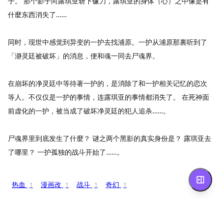
子。 那个影子向露琪亚斩下镰刀，露琪亚的身体（心）之中像是有
什麼东西消失了……
同时，现世中感觉到异变的一护去找浦原。一护从浦原那裏听到了
「瀞灵廷被破坏」的消息，便和魂一同去尸魂界。
在崩坏的净灵廷中等待著一护的，是消除了和一护相关记忆的恋次
等人。不仅仅是一护的事情，连露琪亚的事情都消失了。 在死神面
前虚化的一护，被当成了破坏净灵廷的犯人追杀……。
尸魂界里到底发生了什麼？ 谜之两个黑影的真实身份是？ 露琪亚去
了哪里？ 一护孤独的战斗开始了……。
热血
漫画改
战斗
奇幻
1
1
1
1