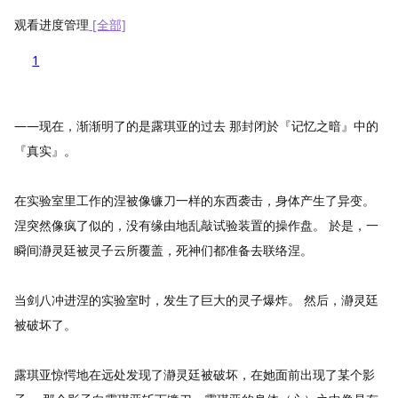
观看进度管理
[全部]
1
——现在，渐渐明了的是露琪亚的过去 那封闭於『记忆之暗』中的
『真实』。
在实验室里工作的涅被像镰刀一样的东西袭击，身体产生了异变。
涅突然像疯了似的，没有缘由地乱敲试验装置的操作盘。 於是，一
瞬间瀞灵廷被灵子云所覆盖，死神们都准备去联络涅。
当剑八冲进涅的实验室时，发生了巨大的灵子爆炸。 然后，瀞灵廷
被破坏了。
露琪亚惊愕地在远处发现了瀞灵廷被破坏，在她面前出现了某个影