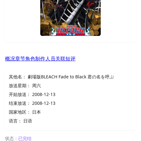
概况
章节
角色
制作人员
关联
短评
其他名：
劇場版BLEACH Fade to Black 君の名を呼ぶ
放送星期：
周六
开始放送：
2008-12-13
结束放送：
2008-12-13
国家地区：
日本
语言：
日语
状态：
已完结