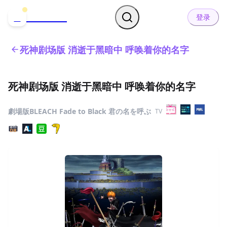
哒可哒可
D
登录
死神剧场版 消逝于黑暗中 呼唤着你的名字
死神剧场版 消逝于黑暗中 呼唤着你的名字
劇場版BLEACH Fade to Black 君の名を呼ぶ
TV