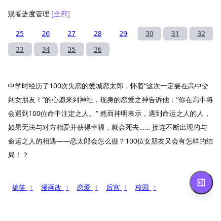
观看进度管理
[全部]
25
26
27
28
29
30
31
32
33
34
35
36
中学时经历了100次失恋的爱城恋太郎，怀着“这次一定要在高中交
到女朋友！”的心愿来到神社，现身的恋爱之神告诉他：“你在高中将
会遇到100位命中注定之人。” 然而神明表示，遇到命运之人的人，
如果无法与对方相爱并获得幸福，就会死去…… 接连不断出现的与
命运之人的相遇——恋太郎会怎么做？100位女朋友又会有怎样的结
局！？
搞笑
漫画改
恋爱
后宫
校园
1
1
1
1
1