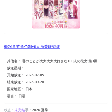
概况
章节
角色
制作人员
关联
短评
其他名：
君のことが大大大大大好きな100人の彼女 第3期
放送星期：
开始放送：
2026-07-05
结束放送：
2026-09-20
国家地区：
日本
语言：
日语
状态：
未完结
季：
2026 夏季