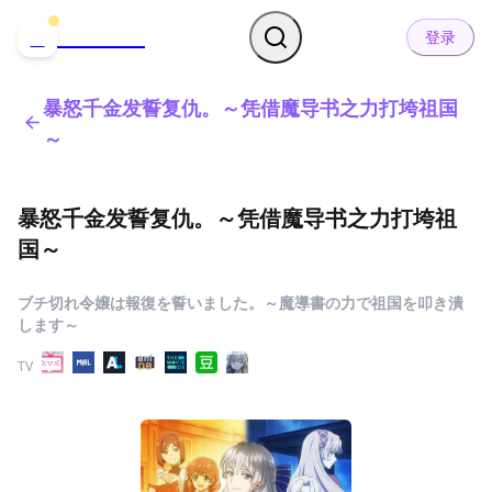
哒可哒可
D
登录
暴怒千金发誓复仇。～凭借魔导书之力打垮祖国
～
暴怒千金发誓复仇。～凭借魔导书之力打垮祖
国～
ブチ切れ令嬢は報復を誓いました。～魔導書の力で祖国を叩き潰
します～
TV