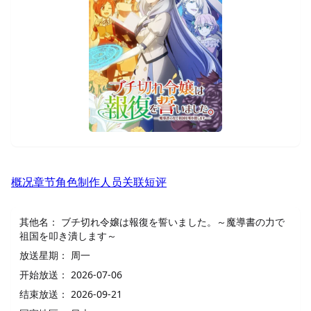
概况
章节
角色
制作人员
关联
短评
其他名：
ブチ切れ令嬢は報復を誓いました。～魔導書の力で
祖国を叩き潰します～
放送星期：
周一
开始放送：
2026-07-06
结束放送：
2026-09-21