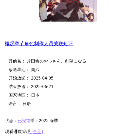
概况
章节
角色
制作人员
关联
短评
其他名：
片田舎のおっさん、剣聖になる
放送星期：
周六
开始放送：
2025-04-05
结束放送：
2025-06-21
国家地区：
日本
语言：
日语
状态：
已完结
季：
2025 春季
观看进度管理
[全部]