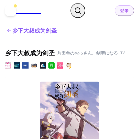
哒可哒可
D
登录
乡下大叔成为剑圣
乡下大叔成为剑圣
片田舎のおっさん、剣聖になる
TV