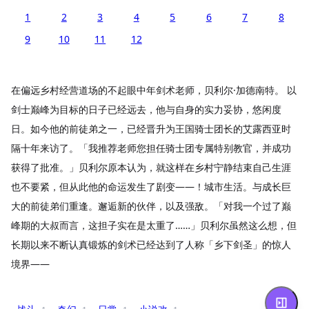
1
2
3
4
5
6
7
8
9
10
11
12
在偏远乡村经营道场的不起眼中年剑术老师，贝利尔·加德南特。 以
剑士巅峰为目标的日子已经远去，他与自身的实力妥协，悠闲度
日。如今他的前徒弟之一，已经晋升为王国骑士团长的艾露西亚时
隔十年来访了。「我推荐老师您担任骑士团专属特别教官，并成功
获得了批准。」贝利尔原本认为，就这样在乡村宁静结束自己生涯
也不要紧，但从此他的命运发生了剧变——！城市生活。与成长巨
大的前徒弟们重逢。邂逅新的伙伴，以及强敌。「对我一个过了巅
峰期的大叔而言，这担子实在是太重了……」贝利尔虽然这么想，但
长期以来不断认真锻炼的剑术已经达到了人称「乡下剑圣」的惊人
境界——